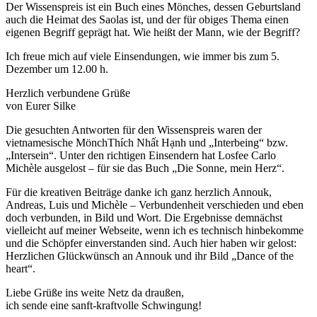
Der Wissenspreis ist ein Buch eines Mönches, dessen Geburtsland
auch die Heimat des Saolas ist, und der für obiges Thema einen
eigenen Begriff geprägt hat. Wie heißt der Mann, wie der Begriff?
Ich freue mich auf viele Einsendungen, wie immer bis zum 5.
Dezember um 12.00 h.
Herzlich verbundene Grüße
von Eurer Silke
Die gesuchten Antworten für den Wissenspreis waren der
vietnamesische MönchThích Nhất Hạnh und „Interbeing“ bzw.
„Intersein“. Unter den richtigen Einsendern hat Losfee Carlo
Michèle ausgelost – für sie das Buch „Die Sonne, mein Herz“.
Für die kreativen Beiträge danke ich ganz herzlich Annouk,
Andreas, Luis und Michèle – Verbundenheit verschieden und eben
doch verbunden, in Bild und Wort. Die Ergebnisse demnächst
vielleicht auf meiner Webseite, wenn ich es technisch hinbekomme
und die Schöpfer einverstanden sind. Auch hier haben wir gelost:
Herzlichen Glückwünsch an Annouk und ihr Bild „Dance of the
heart“.
Liebe Grüße ins weite Netz da draußen,
ich sende eine sanft-kraftvolle Schwingung!