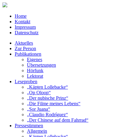
Home
Kontakt
Impressum
Datenschutz
Aktuelles
Zur Person
Publikationen
Eigenes
Übersetzungen
Hörfunk
Lektorat
Leseproben
„Käpten Lollebacke“
„Op Oloop“
„Der nubische Prinz“
„Die Filme meines Lebens“
„Sor Juana“
„Claudio Rodríguez“
„Der Chinese auf dem Fahrrad“
Pressestimmen
Allgemein
„Käpten Lollebacke“