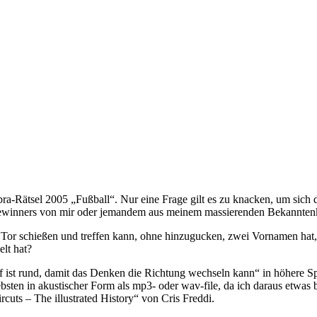
a-Rätsel 2005 „Fußball“. Nur eine Frage gilt es zu knacken, um sich d
ewinners von mir oder jemandem aus meinem massierenden Bekanntenkr
fs Tor schießen und treffen kann, ohne hinzugucken, zwei Vornamen hat, 
elt hat?
f ist rund, damit das Denken die Richtung wechseln kann“ in höhere Sp
ebsten in akustischer Form als mp3- oder wav-file, da ich daraus etwas 
cuts – The illustrated History“ von Cris Freddi.