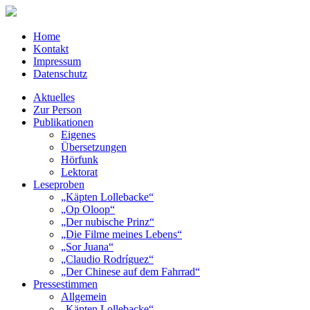
Home
Kontakt
Impressum
Datenschutz
Aktuelles
Zur Person
Publikationen
Eigenes
Übersetzungen
Hörfunk
Lektorat
Leseproben
„Käpten Lollebacke“
„Op Oloop“
„Der nubische Prinz“
„Die Filme meines Lebens“
„Sor Juana“
„Claudio Rodríguez“
„Der Chinese auf dem Fahrrad“
Pressestimmen
Allgemein
„Käpten Lollebacke“