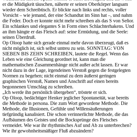
er die Müdigkeit täuschen, näherte er seinen Oberkörper langsam
wieder dem Schreibtisch. Er blickte nach links und rechts, voller
Vorsicht – wie jemand, der eine Schandtat im Sinn hat –, und nahm
die Feder. Doch er konnte nicht mehr schreiben als das S von Señor.
Ein schlankes und elegantes S in Form eines Schlachterhakens. Und
an ihm hängte er das Fleisch auf: seine Ermüdung, und die Seele:
seinen Überdruß.
Op Oloop hatte sich gerade einmal mehr davon überzeugt, daß es
nicht möglich ist, sich selbst untreu zu sein. SONNTAG: VON
SIEBEN BIS ZEHN SCHREIBEN, lautete die Regel. Wenn das
Leben wie eine Gleichung geordnet ist, kann man die
mathematischen Zusammenhänge nicht außer acht lassen. Er war
nicht dazu in der Lage, irgendeinen Verstoß gegen die festgelegten
Normen zu begehen; nicht einmal zu dem äußerst geringen
graphischen Verstoß, Namen und Anschrift auf einen bereits
begonnenen Umschlag zu schreiben.
„Ich werde ihn persönlich übergeben“, tröstete er sich.
Op Oloop, bedächtiger Henker jeglicher Spontaneität, war bereits
die Methode in persona. Die zum Wort gewordene Methode. Die
Methode, die Illusionen, Gefühle und Willensäußerungen
tiefgründig kanalisiert. Die schon verinnerlichte Methode, die das
Aufbäumen des Geistes und die Bocksprünge des Fleisches
vermeidet. Wie war ihr rhythmisches Auf und Ab zu unterbrechen?
Wie ihr gewohnheitsmäßiger Fluß abzuändern?