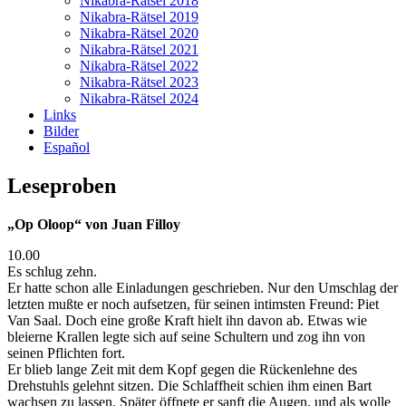
Nikabra-Rätsel 2018
Nikabra-Rätsel 2019
Nikabra-Rätsel 2020
Nikabra-Rätsel 2021
Nikabra-Rätsel 2022
Nikabra-Rätsel 2023
Nikabra-Rätsel 2024
Links
Bilder
Español
Leseproben
„Op Oloop“ von Juan Filloy
10.00
Es schlug zehn.
Er hatte schon alle Einladungen geschrieben. Nur den Umschlag der
letzten mußte er noch aufsetzen, für seinen intimsten Freund: Piet
Van Saal. Doch eine große Kraft hielt ihn davon ab. Etwas wie
bleierne Krallen legte sich auf seine Schultern und zog ihn von
seinen Pflichten fort.
Er blieb lange Zeit mit dem Kopf gegen die Rückenlehne des
Drehstuhls gelehnt sitzen. Die Schlaffheit schien ihm einen Bart
wachsen zu lassen. Später öffnete er sanft die Augen, und als wolle