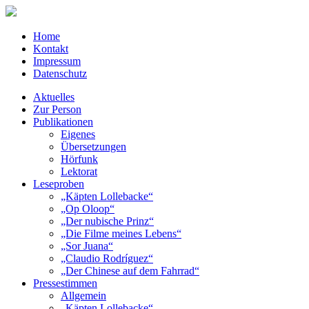
Home
Kontakt
Impressum
Datenschutz
Aktuelles
Zur Person
Publikationen
Eigenes
Übersetzungen
Hörfunk
Lektorat
Leseproben
„Käpten Lollebacke“
„Op Oloop“
„Der nubische Prinz“
„Die Filme meines Lebens“
„Sor Juana“
„Claudio Rodríguez“
„Der Chinese auf dem Fahrrad“
Pressestimmen
Allgemein
„Käpten Lollebacke“