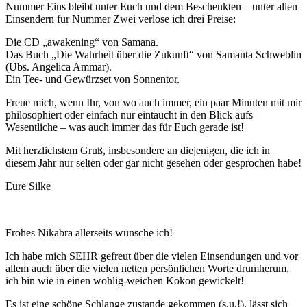
Nummer Eins bleibt unter Euch und dem Beschenkten – unter allen
Einsendern für Nummer Zwei verlose ich drei Preise:
Die CD „awakening“ von Samana.
Das Buch „Die Wahrheit über die Zukunft“ von Samanta Schweblin
(Übs. Angelica Ammar).
Ein Tee- und Gewürzset von Sonnentor.
Freue mich, wenn Ihr, von wo auch immer, ein paar Minuten mit mir
philosophiert oder einfach nur eintaucht in den Blick aufs
Wesentliche – was auch immer das für Euch gerade ist!
Mit herzlichstem Gruß, insbesondere an diejenigen, die ich in
diesem Jahr nur selten oder gar nicht gesehen oder gesprochen habe!
Eure Silke
Frohes Nikabra allerseits wünsche ich!
Ich habe mich SEHR gefreut über die vielen Einsendungen und vor
allem auch über die vielen netten persönlichen Worte drumherum,
ich bin wie in einen wohlig-weichen Kokon gewickelt!
Es ist eine schöne Schlange zustande gekommen (s.u.!), lässt sich