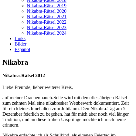
Nikabra-Rätsel 2018
Nikabra-Rätsel 2019
Nikabra-Rätsel 2020
Nikabra-Rätsel 2021
Nikabra-Rätsel 2022
Nikabra-Rätsel 2023
Nikabra-Rätsel 2024
Links
Bilder
Español
Nikabra
Nikabra-Rätsel 2012
Liebe Freunde, lieber weiterer Kreis,
auf meiner Drachenbauch-Seite wird mit dem diesjährigen Rätsel
zum zehnten Mal eine nikabresker Wettbewerb dokumentiert. Zeit
für ein kleines Innehalten zum Jubiläum. Den Nikabra-Tag am 5.
Dezember feierlich zu begehen, hat für mich aber noch viel länger
Tradition, und an diese frühen Ursprünge möchte ich mich heute
erinnern.
Nikabra erdachte ich als Schulkind, als eigenen Feiertag im