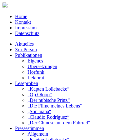
Home
Kontakt
Impressum
Datenschutz
Aktuelles
Zur Person
Publikationen
Eigenes
Übersetzungen
Hörfunk
Lektorat
Leseproben
„Käpten Lollebacke“
„Op Oloop“
„Der nubische Prinz“
„Die Filme meines Lebens“
„Sor Juana“
„Claudio Rodríguez“
„Der Chinese auf dem Fahrrad“
Pressestimmen
Allgemein
„Käpten Lollebacke“